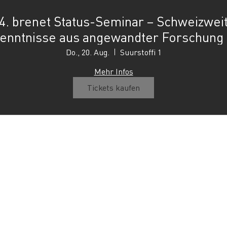
4. brenet Status-Seminar – Schweizwei
enntnisse aus angewandter Forschung
Praxis
Do., 20. Aug.
Suurstoffi 1
Mehr Infos
Tickets kaufen
Leiterin Geschäftsstelle:
Kontak
und
Janina Schombach
info@b
NW
Tel +41 61 228 50 17